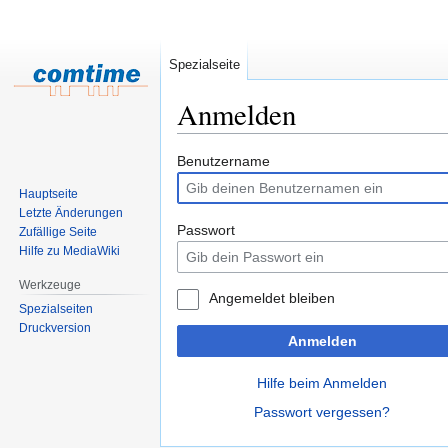
Spezialseite
Anmelden
Zur
Zur
Benutzername
Navigation
Suche
Hauptseite
springen
springen
Letzte Änderungen
Passwort
Zufällige Seite
Hilfe zu MediaWiki
Werkzeuge
Angemeldet bleiben
Spezialseiten
Druckversion
Anmelden
Hilfe beim Anmelden
Passwort vergessen?